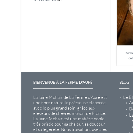
Mohai
col
BIENVENUE À LA FERME D’AURÉ
BLOG
La laine Mohair de La Ferme d’Auré est
Le B
une fibre naturelle précieuse élaborée,
Ac
avec le plus grand soin, grâce aux
B
éleveurs de chèvres mohair de France.
La
La laine Mohair est une matière noble
très prisée pour sa chaleur, sa douceur
et sa légèreté. Nous travaillons avec les