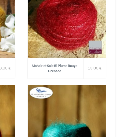
Mohair et Soie fil Plume Rouge
3,00
€
13,00
€
Grenade