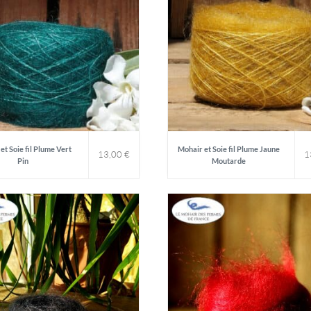
et Soie fil Plume Vert
Mohair et Soie fil Plume Jaune
13,00
€
1
Pin
Moutarde