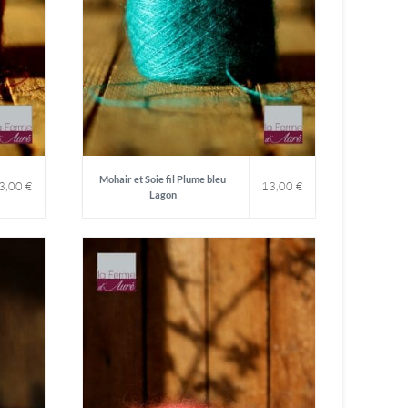
Mohair et Soie fil Plume bleu
3,00
€
13,00
€
Lagon