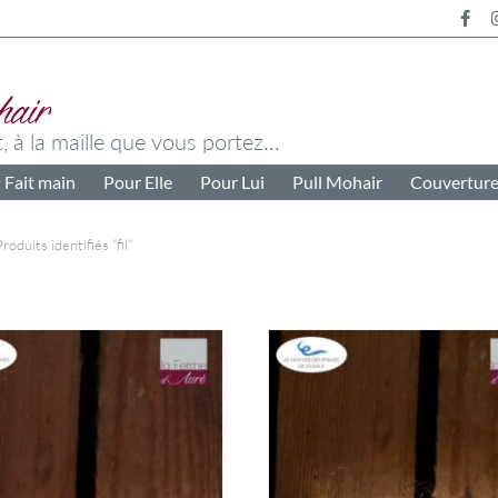
Fait main
Pour Elle
Pour Lui
Pull Mohair
Couvertur
roduits identifiés “fil”