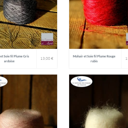
et Soie fil Plume Gris
Mohair et Soie fil Plume Rouge
13,00
€
1
ardoise
rubis