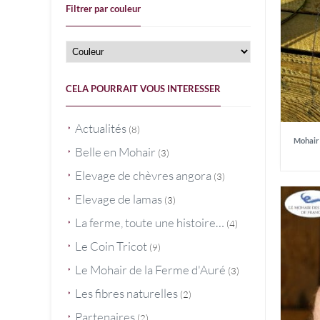
Filtrer par couleur
:
i
a
n
x
CELA POURRAIT VOUS INTERESSER
Actualités
(8)
Mohair 
Belle en Mohair
(3)
Elevage de chèvres angora
(3)
Elevage de lamas
(3)
La ferme, toute une histoire…
(4)
Le Coin Tricot
(9)
Le Mohair de la Ferme d'Auré
(3)
Les fibres naturelles
(2)
Partenaires
(2)