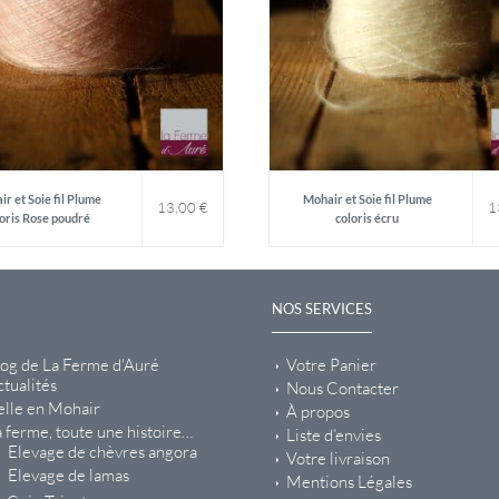
r et Soie fil Plume
Mohair et Soie fil Plume
13,00
€
1
oris Rose poudré
coloris écru
NOS SERVICES
log de La Ferme d'Auré
Votre Panier
tualités
Nous Contacter
elle en Mohair
À propos
 ferme, toute une histoire…
Liste d’envies
Elevage de chèvres angora
Votre livraison
Elevage de lamas
Mentions Légales