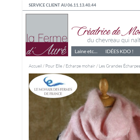
SERVICE CLIENT AU 06.11.13.40.44
Laine etc…
IDÉES KDO !
Accueil
/
Pour Elle
/
Echarpe mohair
/
Les Grandes Écharpe