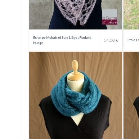
Echarpe Mohair et Soie Liège : Foulard
54,00
€
Etole 
Nuage