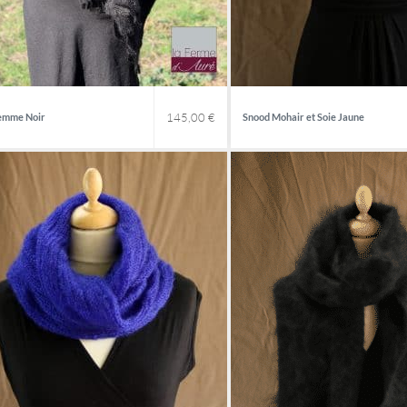
145,00
€
Femme Noir
Snood Mohair et Soie Jaune