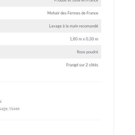
Produit et tissé en France
Mohair des Fermes de France
Lavage à la main recomandé
1,80 m x 0,30 m
Rose poudré
Frangé sur 2 côtés
s
ssage
,
tissee