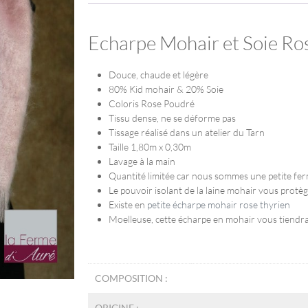
Echarpe Mohair et Soie R
Douce, chaude et légère
80% Kid mohair & 20% Soie
Coloris Rose Poudré
Tissu dense, ne se déforme pas
Tissage réalisé dans un atelier du Tarn
Taille 1,80m x 0,30m
Lavage à la main
Quantité limitée car nous sommes une petite fe
Le pouvoir isolant de la laine mohair vous protège
Existe en
petite écharpe mohair rose thyrien
Moelleuse, cette écharpe en mohair vous tiendra 
COMPOSITION :
ORIGINE :