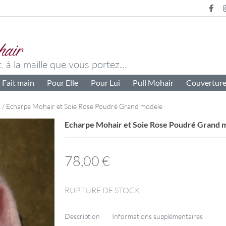
Fait main
Pour Elle
Pour Lui
Pull Mohair
Couvertur
s
/ Echarpe Mohair et Soie Rose Poudré Grand modele
Echarpe Mohair et Soie Rose Poudré Grand 
78,00
€
RUPTURE DE STOCK
Description
Informations supplémentaires