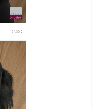
64,00
€