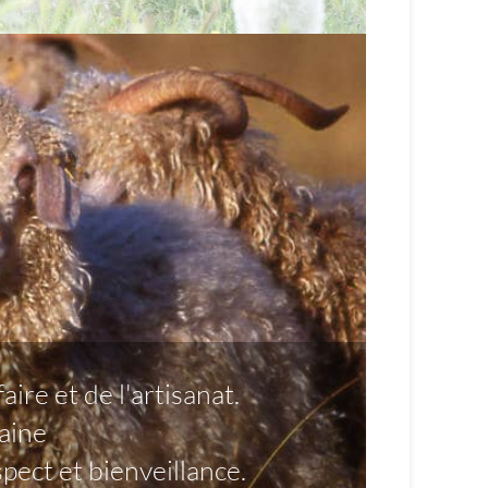
ire et de l'artisanat.
maine
pect et bienveillance.