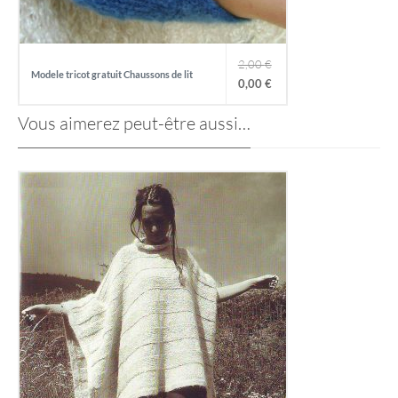
2,00
€
Modele tricot gratuit Chaussons de lit
0,00
€
L
L
Vous aimerez peut-être aussi…
e
e
p
p
r
r
i
i