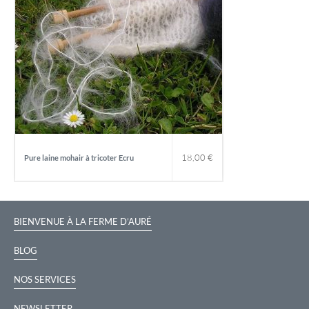
2
0
,
0
€
18,00
€
Pure laine mohair à tricoter Ecru
0
.
BIENVENUE À LA FERME D’AURÉ
BLOG
€
NOS SERVICES
NEWSLETTER