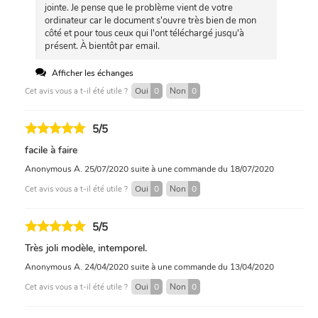
jointe. Je pense que le problème vient de votre
ordinateur car le document s'ouvre très bien de mon
côté et pour tous ceux qui l'ont téléchargé jusqu'à
présent. À bientôt par email.
Afficher les échanges
Oui
0
Non
0
Cet avis vous a t-il été utile ?
5/5
facile à faire
Anonymous A.
25/07/2020
suite à une commande du 18/07/2020
Oui
0
Non
0
Cet avis vous a t-il été utile ?
5/5
Très joli modèle, intemporel.
Anonymous A.
24/04/2020
suite à une commande du 13/04/2020
Oui
0
Non
0
Cet avis vous a t-il été utile ?