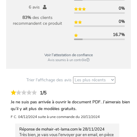
0
€
a
6 avis
0%
t
0
.
83%
des clients
u
0%
recommandent ce produit
i
€
t
16.7%
.
:
S
n
Voir l'attestation de confiance
o
Avis soumis à un contrôle
o
d
Trier l'affichage des avis
1/5
Je ne suis pas arrivée à ouvrir le document PDF. J’aimerais bien
qu’il y ait plus de modèles gratuits.
F C.
04/12/2024
suite à une commande du 20/11/2024
Réponse de mohair-et-lama.com
le 28/11/2024
Très bien, je vais vous l'envoyer par en email, en pièce