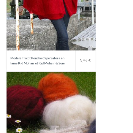
l
e
é
s
t
t
Modele Tricot Poncho Cape Safora en
3,99
€
laine Kid Mohair et Kid Mohair & Soie
a
:
i
0
t
,
:
0