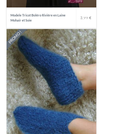
Modele Tricot Boléro Rivière en Laine
3,99
€
Mohair et Soie
PROMO !