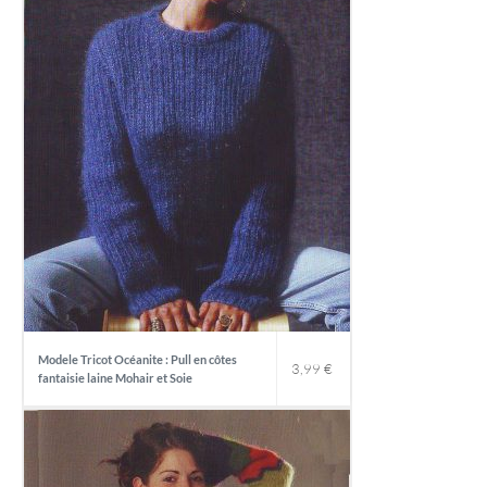
Modele Tricot Océanite : Pull en côtes
3,99
€
fantaisie laine Mohair et Soie