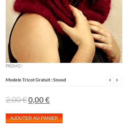
PROMO !
Modele Tricot Gratuit : Snood
2,00
€
L
0,00
€
L
E
E
P
P
q
AJOUTER AU PANIER
R
R
u