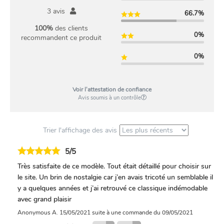
i
3 avis
66.7%
v
100%
des clients
e
0%
recommandent ce produit
:
G
0%
i
l
e
Voir l'attestation de confiance
t
Avis soumis à un contrôle
t
r
i
Trier l'affichage des avis
c
o
5/5
t
é
Très satisfaite de ce modèle. Tout était détaillé pour choisir sur
e
le site. Un brin de nostalgie car j’en avais tricoté un semblable il
n
y a quelques années et j’ai retrouvé ce classique indémodable
l
avec grand plaisir
a
Anonymous A.
15/05/2021
suite à une commande du 09/05/2021
i