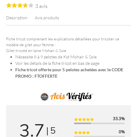
a
3
avis
n
t
Description
Avis produits
i
t
é
d
Fiche tricot comprenant les explications détaillées pour tricoter ce
modèle de gilet pour femme :
e
Gilet tricoté en laine Mohair & Soie
M
Nécessite 8 à 9 pelotes de Kid Mohair & Soie
o
Voir les détails de la fiche tricot en bas de page
d
Fiche tricot offerte pour 5 pelotes achetées avec le CODE
e
PROMO : FTOFFERTE
l
e
T
r
i
c
o
33.3%
3.7
t
|
5
G
0%
r