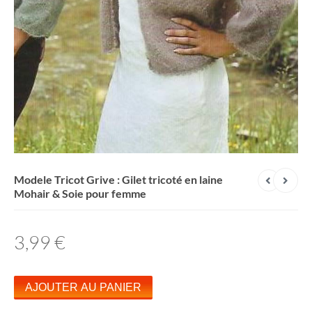
Modele Tricot Grive : Gilet tricoté en laine
Mohair & Soie pour femme
3,99
€
q
AJOUTER AU PANIER
u