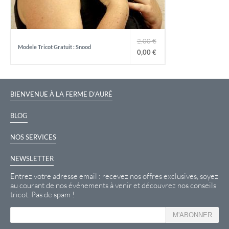
2,00
€
Modele Tricot Gratuit : Snood
0,00
€
L
L
BIENVENUE À LA FERME D’AURÉ
e
e
BLOG
p
p
NOS SERVICES
NEWSLETTER
r
r
Entrez votre adresse email : recevez nos offres exclusives, soyez
au courant de nos événements à venir et découvrez nos conseils
tricot. Pas de spam !
i
i