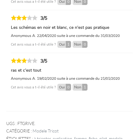
Oui
0
Non
0
Cet avis vous a t-il été utile ?
n
e
M
3/5
o
Les schémas en noir et blanc, ce n'est pas pratique
h
a
Anonymous A.
22/04/2020
suite à une commande du 31/03/2020
i
Oui
1
Non
0
Cet avis vous a t-il été utile ?
r
&
3/5
S
o
ras et c'est tout
i
Anonymous A.
19/02/2020
suite à une commande du 21/01/2020
e
p
Oui
0
Non
1
Cet avis vous a t-il été utile ?
o
u
r
f
e
UGS :
FTGRIVE
.
m
CATÉGORIE :
Modele Tricot
m
ÉTIQUETTES :
à tricoter
,
explication
,
femme
,
fiche
,
gilet
,
modele
,